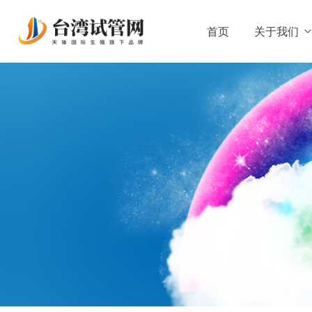
首页
关于我们