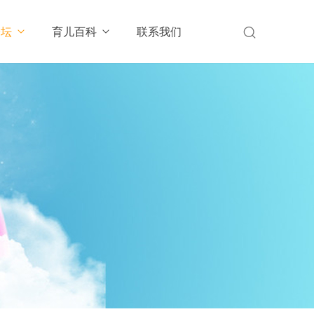
论坛
育儿百科
联系我们