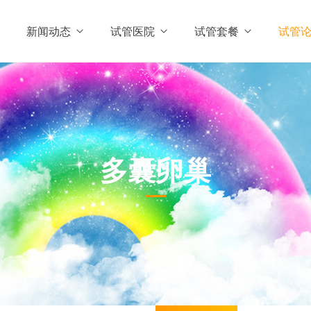
新闻动态
试管医院
试管套餐
试管
多囊卵巢