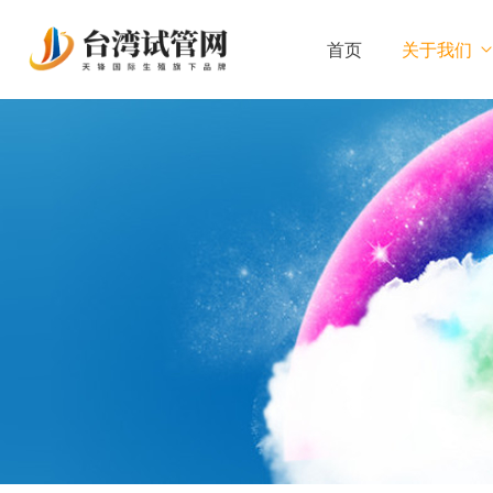
首页
关于我们