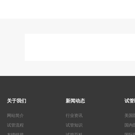
关于我们
新闻动态
试管
网站简介
行业资讯
美国
试管流程
试管知识
国内
友情链接
试管百科
国际