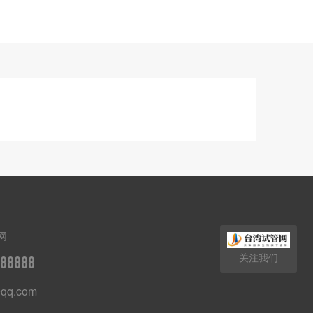
网
关注我们
88888
qq.com